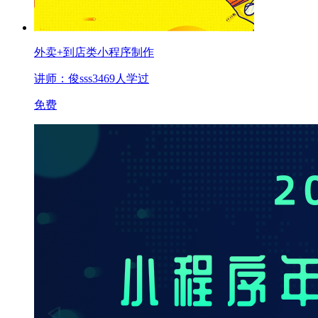
外卖+到店类小程序制作
讲师：俊sss
3469人学过
免费